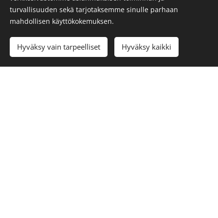
Nimi
turvallisuuden sekä tarjotaksemme sinulle parhaan
mahdollisen käyttökokemuksen.
Sähköposti
Hyväksy vain tarpeelliset
Hyväksy kaikki
Puhelinnumero
Päivämäärä
Viesti